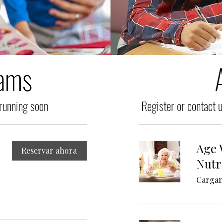
rams
 running soon
Register or contact u
Age 
Reservar ahora
Nutr
Cargand