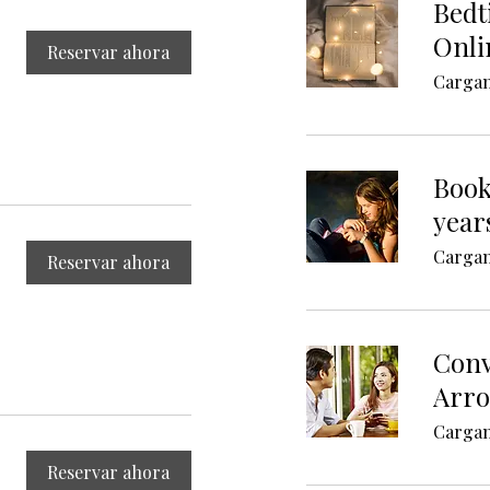
Bedt
Onli
Reservar ahora
Cargand
Book
year
Cargand
Reservar ahora
Conv
Arro
Cargand
Reservar ahora