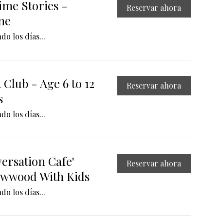
ime Stories -
Reservar ahora
ne
o los días...
 Club - Age 6 to 12
Reservar ahora
s
o los días...
ersation Cafe'
Reservar ahora
wwood With Kids
o los días...