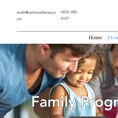
(403) 485-
exdir@rainbowliteracy.c
3107
om
Home
Pro
Family Prog