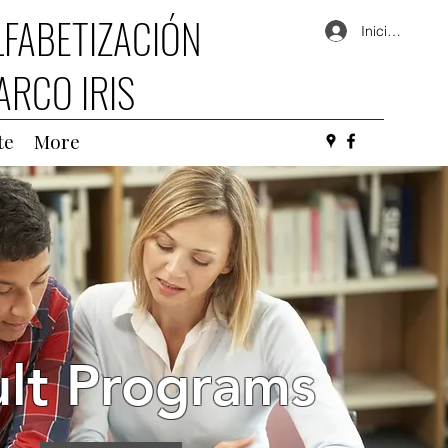
LFABETIZACIÓN
Iniciar sesión
ARCO IRIS
te
More
lt Programs