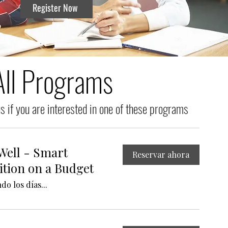
Register Now
All Programs
s if you are interested in one of these programs
Well - Smart
Reservar ahora
ition on a Budget
o los días...